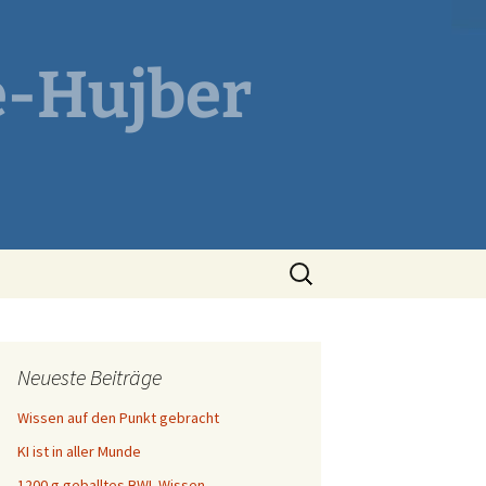
e-Hujber
Suchen
nach:
Neueste Beiträge
Wissen auf den Punkt gebracht
KI ist in aller Munde
1200 g geballtes BWL-Wissen