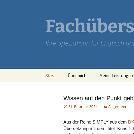
Zum
Inhalt
springen
Fachübers
Ihre Spezialistin für Englisch u
Start
Über mich
Meine Leistungen
Wissen auf den Punkt geb
21. Februar 2024
Allgemein
Aus der Reihe SIMPLY aus dem
DK
Übersetzung mit dem Titel „Künstlic