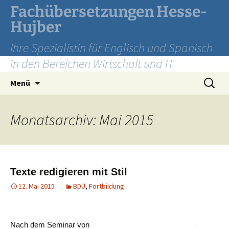
Zum
Fachübersetzungen Hesse-
Inhalt
Hujber
springen
Ihre Spezialistin für Englisch und Spanisch
in den Bereichen Wirtschaft und IT
Suchen
Menü
nach:
Monatsarchiv: Mai 2015
Texte redigieren mit Stil
12. Mai 2015
BDÜ
,
Fortbildung
Nach dem Seminar von