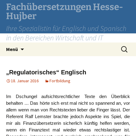
Zum
Fachübersetzungen Hesse-
Inhalt
Hujber
springen
Ihre Spezialistin für Englisch und Spanisch
in den Bereichen Wirtschaft und IT
Suchen
Menü
nach:
„Regulatorisches“ Englisch
18. Januar 2016
Fortbildung
Im Dschungel aufsichtsrechtlicher Texte den Überblick
behalten … Das hörte sich erst mal nicht so spannend an, vor
allem wenn man von Rechtstexten lieber die Finger lässt. Der
Referent Ralf Lemster brachte jedoch Aspekte ins Spiel, die
mir als Finanzübersetzerin sicherlich künftig helfen werden,
wenn ein Finanztext mal wieder etwas rechtslastiger ist.