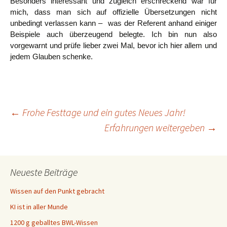
Besonders interessant und zugleich erschreckend war für
mich, dass man sich auf offizielle Übersetzungen nicht
unbedingt verlassen kann – was der Referent anhand einiger
Beispiele auch überzeugend belegte. Ich bin nun also
vorgewarnt und prüfe lieber zwei Mal, bevor ich hier allem und
jedem Glauben schenke.
Beitragsnavigation
←
Frohe Festtage und ein gutes Neues Jahr!
Erfahrungen weitergeben
→
Neueste Beiträge
Wissen auf den Punkt gebracht
KI ist in aller Munde
1200 g geballtes BWL-Wissen