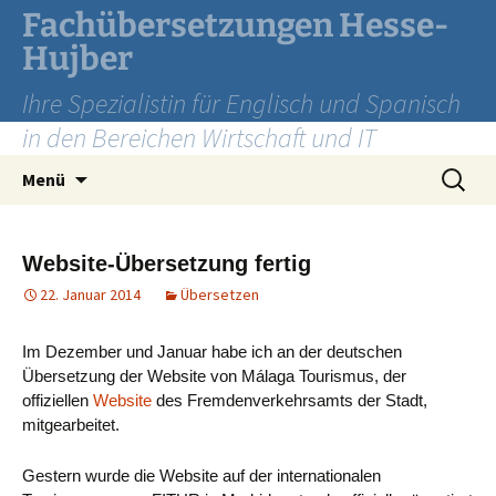
Zum
Fachübersetzungen Hesse-
Inhalt
Hujber
springen
Ihre Spezialistin für Englisch und Spanisch
in den Bereichen Wirtschaft und IT
Suchen
Menü
nach:
Website-Übersetzung fertig
22. Januar 2014
Übersetzen
Im Dezember und Januar habe ich an der deutschen
Übersetzung der Website von Málaga Tourismus, der
offiziellen
Website
des Fremdenverkehrsamts der Stadt,
mitgearbeitet.
Gestern wurde die Website auf der internationalen