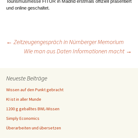
Tourismusmesse FITUR in Madrid erstmals offiziell präsentiert
und online geschaltet.
Beitragsnavigation
←
Zeitzeugengespräch in Nürnberger Memorium
Wie man aus Daten Informationen macht
→
Neueste Beiträge
Wissen auf den Punkt gebracht
KI ist in aller Munde
1200 g geballtes BWL-Wissen
Simply Economics
Überarbeiten und übersetzen